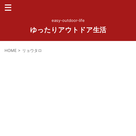
easy-outdoor-life
ゆったりアウトドア生活
HOME
>
リョウタロ