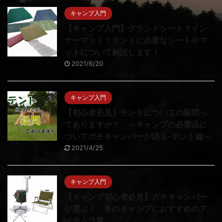
キャンプ入門
【キャンプ入門】グランドシート？イン
ナーマット？テントに必要なシートやマ
ットについて解説します！
2021/6/20
キャンプ入門
【初心者必見】テントについての疑問っ
てありますか？ ～キャンプの必需品に
ついてガチキャンパーが語る-テント編～
2021/4/25
キャンプ入門
【キャンプ初心者必見】ガチキャンパー
が選ぶ！ 冬のキャンプにおすすめのア
イテム 3選